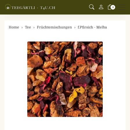
Men
0
Home
Tee
Früchtemischungen
f.Pfirsich - Melba