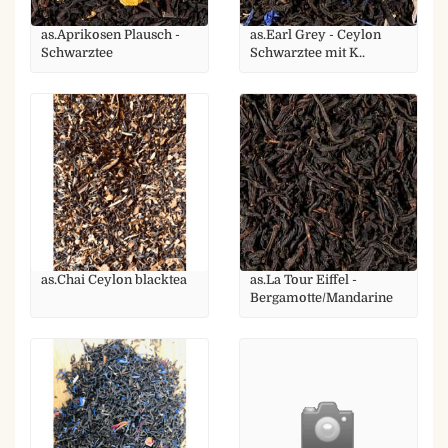
as.Aprikosen Plausch -
as.Earl Grey - Ceylon
Schwarztee
Schwarztee mit K..
as.Chai Ceylon blacktea
as.La Tour Eiffel -
Bergamotte/Mandarine