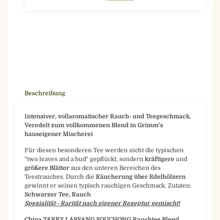
Beschreibung
Intensiver, vollaromatischer Rauch- und Teegeschmack.
Veredelt zum vollkommenen Blend in Grimm's
hauseigener Mischerei
Für diesen besonderen Tee werden nicht die typischen
"two leaves and a bud" gepflückt, sondern
kräftigere
und
größere Blätter
aus den unteren Bereichen des
Teestrauches. Durch die
Räucherung über Edelhölzern
gewinnt er seinen typisch rauchigen Geschmack. Zutaten:
Schwarzer Tee, Rauch
Spezialität - Rarität nach eigener Rezeptur gemischt!
China TARRY LAPSANG SOUCHONG Rauchtee Blend