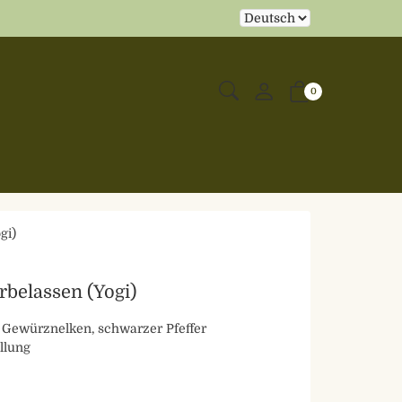
0
gi)
rbelassen (Yogi)
 Gewürznelken, schwarzer Pfeffer
llung