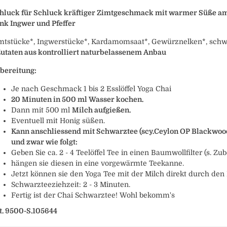
hluck für Schluck kräftiger Zimtgeschmack mit warmer Süße am
nk Ingwer und Pfeffer
mtstücke*, Ingwerstücke*, Kardamomsaat*, Gewürznelken*, schwa
Zutaten aus kontrolliert naturbelassenem Anbau
bereitung:
Je nach Geschmack 1 bis 2 Esslöffel Yoga Chai
20 Minuten in 500 ml Wasser kochen.
Dann mit 500 ml
Milch aufgießen.
Eventuell mit Honig süßen.
Kann anschliessend mit Schwarztee (scy.Ceylon OP Blackwood,
und zwar wie folgt:
Geben Sie ca. 2 - 4 Teelöffel Tee in einen Baumwollfilter (s. Zu
hängen sie diesen in eine vorgewärmte Teekanne.
Jetzt können sie den Yoga Tee mit der Milch direkt durch den 
Schwarzteeziehzeit: 2 - 3 Minuten.
Fertig ist der Chai Schwarztee! Wohl bekomm's
t. 9500-S.105644