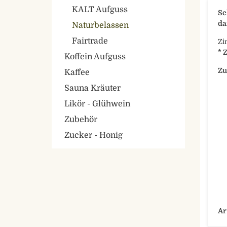
KALT Aufguss
Sc
da
Naturbelassen
Fairtrade
Zi
* 
Koffein Aufguss
Zu
Kaffee
Sauna Kräuter
Likör - Glühwein
Zubehör
Zucker - Honig
Ar