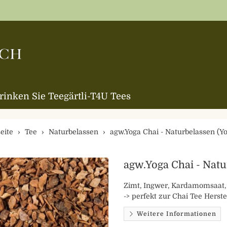
trinken Sie Teegärtli-T4U Tees
eite
Tee
Naturbelassen
agw.Yoga Chai - Naturbelassen (Yo
agw.Yoga Chai - Natu
Zimt, Ingwer, Kardamomsaat,
-> perfekt zur Chai Tee Herste
Weitere Informationen