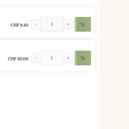
-
+
CHF 8.40
-
+
CHF 58.00