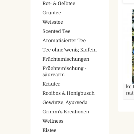
Rot- & Gelbtee
Grüntee
Weisstee
Scented Tee
Aromatisierter Tee
Tee ohne/wenig Koffein
Früchtemischungen
Früchtemischung -
säurearm
Kräuter
kc
nat
Rooibos & Honigbusch
Gewürze, Ayurveda
Grimm's Kreationen
Wellness
Eistee